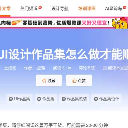
计文章
热门频道
设计导航
培训课程
AI星踪岛
！UI设计作品集怎么做才
：
土拨鼠
作者： 应骏
阅读 5.1w
评论有奖
阅读本文需 
收藏
点赞
UI作品集
作品集
作品集包装
作品集设计
集，请仔细阅读这篇万字干货，可能需要 20-30 分钟