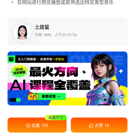
在网站进行预览播放或是筛选出特定类型音乐
土拨鼠
文章 1889
人气 9113.7w
收藏学习
收藏
132
点赞
16