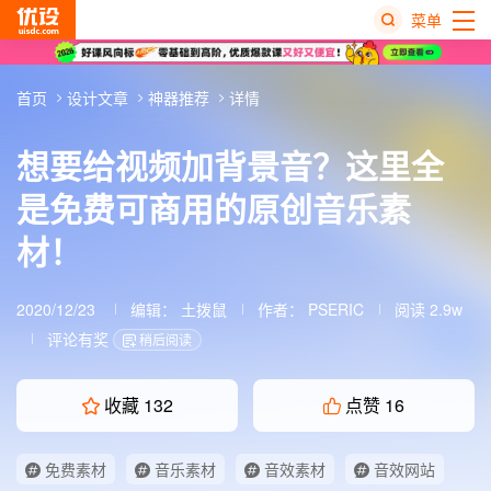
菜单
热
首页
设计文章
神器推荐
详情
搜
榜
想要给视频加背景音？这里全
是免费可商用的原创音乐素
材！
2020/12/23
编辑：
土拨鼠
作者：
PSERIC
阅读 2.9w
评论有奖
稍后阅读
收藏
132
点赞
16
免费素材
音乐素材
音效素材
音效网站