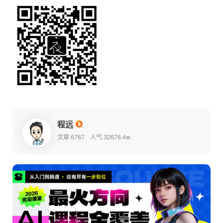
程远
文章 6767
人气 32676.4w