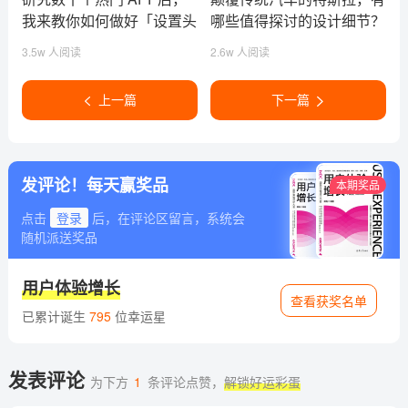
我来教你如何做好「设置头
哪些值得探讨的设计细节？
像」功能
3.5w 人阅读
2.6w 人阅读
上一篇
下一篇
发评论！每天赢奖品
本期奖品
点击
登录
后，在评论区留言，系统会
随机派送奖品
用户体验增长
查看获奖名单
已累计诞生
795
位幸运星
发表评论
为下方
1
条评论点赞，
解锁好运彩蛋