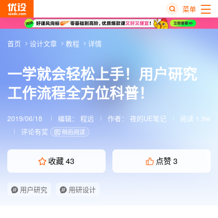
菜单
热
首页
设计文章
教程
详情
搜
榜
一学就会轻松上手！用户研究
工作流程全方位科普！
2019/06/18
编辑：
程远
作者：
夜的UE笔记
阅读 1.9w
评论有奖
稍后阅读
收藏
43
点赞
3
用户研究
用研设计