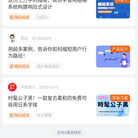
系统构建响应式设计
稍后阅读
UI设计
程远
2019/03/23
用超多案例，告诉你如何缩短用户行
产品设计
为路径！
稍后阅读
用户体验设计
字体猎人
2022/10/10
时髦公子黑！一款复古柔和的免费可
字体下载
商用日系字体
稍后阅读
モボ書体
还有8篇更精彩