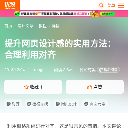
菜单
热
首页
设计文章
教程
详情
搜
榜
提升网页设计感的实用方法：
合理利用对齐
2013/12/04
ranger
阅读 2.3w
评论有奖
稍后阅读
收藏
1
点赞
对齐
栅格系统
网页设计
页面元素
利用
栅格系统
进行对齐，这是很常见的事情。本文谈论