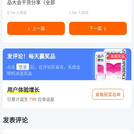
品大会干货分享（全部
ppt）
2.7w 人阅读
1.3w 人阅读
上一篇
下一篇
发评论！每天赢奖品
本期奖品
点击
登录
后，在评论区留言，系统会
随机派送奖品
用户体验增长
查看获奖名单
已累计诞生
795
位幸运星
发表评论