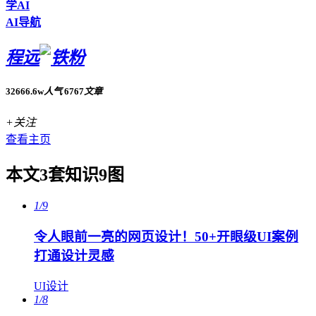
学AI
AI导航
程远
32666.6w
人气
6767
文章
+关注
查看主页
本文3套知识9图
1/9
令人眼前一亮的网页设计！50+开眼级UI案例
打通设计灵感
UI设计
1/8