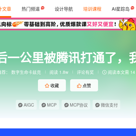
计文章
热门频道
设计导航
培训课程
AI星踪岛
最后一公里被腾讯打通了​，
推荐：
数字生命卡兹克
阅读 1.8w
评论有奖
阅读本文需 14
收藏
点赞
AIGC
MCP
MCP协议
微信支付