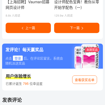
【上海招聘】Vauman招募
设计师配色宝典！教你从零
网页设计师
开始学配色（一）
8.6k 人阅读
129.9w 人阅读
上一篇
下一篇
发评论！每天赢奖品
本期奖品
点击
登录
后，在评论区留言，系统会
随机派送奖品
用户体验增长
查看获奖名单
已累计诞生
795
位幸运星
发表评论