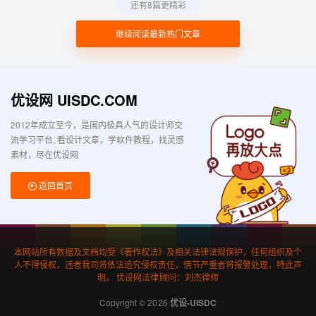
还有8篇更精彩
继续阅读最新热门文章
优设网 UISDC.COM
2012年成立至今，是国内极具人气的设计师交
流学习平台
看设计文章，学软件教程，找灵感
素材，尽在优设网
返回首页
本网站所有数据及文档均受《著作权法》及相关法律法规保护，任何组织及个
人不得侵权，违者我司将依法追究侵权责任，情节严重者将报警处理，特此声
明。 优设网法律顾问：刘杰律师
Copyright © 2026
优设-UISDC