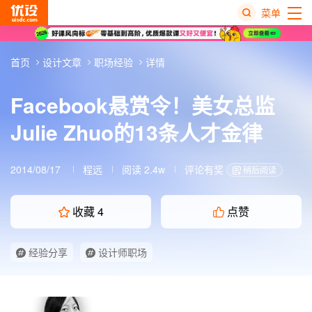
菜单
热
首页
设计文章
职场经验
详情
搜
榜
Facebook悬赏令！美女总监
Julie Zhuo的13条人才金律
2014/08/17
程远
阅读 2.4w
评论有奖
稍后阅读
收藏
4
点赞
经验分享
设计师职场