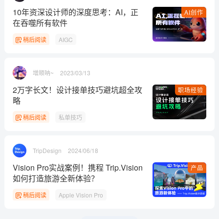
10年资深设计师的深度思考：AI，正
AI创作
在吞噬所有软件
稍后阅读
AIGC
增顺呐~
2023/03/13
2万字长文！设计接单技巧避坑超全攻
职场经验
略
稍后阅读
私单技巧
TripDesign
2024/06/18
Vision Pro实战案例！携程 Trip.Vision
产品
如何打造旅游全新体验？
稍后阅读
Apple Vision Pro