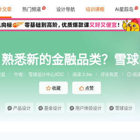
计文章
热门频道
设计导航
培训课程
AI星踪岛
户熟悉新的金融品类？雪球
拨鼠
作者： 雪球设计中心XDC
阅读 2.6w
评论有奖
阅读
收藏
点赞
产品设计
基金设计
用户体验设计
雪球设计