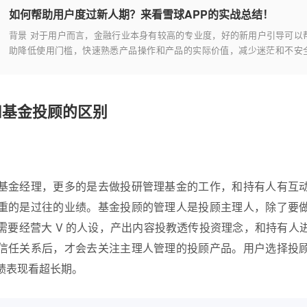
如何帮助用户度过新人期？来看雪球APP的实战总结！
背景 对于用户而言，金融行业本身有较高的专业度，好的新用户引导可以
助降低使用门槛，快速熟悉产品操作和产品的实际价值，减少迷茫和不安
感；对于业务而言，通过引导的手段或方法，可以干预用户的决策和操作，
导不同生命周期的用户去完成差异化的行为。
和基金投顾的区别
基金经理，更多的是去做投研管理基金的工作，和持有人有互
重的是过往的业绩。基金投顾的管理人是投顾主理人，除了要
需要经营大 V 的人设，产出内容投教透传投资理念，和持有人
信任关系后，才会去关注主理人管理的投顾产品。用户选择投
绩表现看超长期。