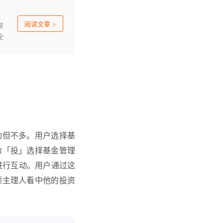
阅读文章
>
帮
全
引
动但不多。用户选择基
做「投」选择基金管理
进行互动。用户通过这
顾主理人看中他的投资