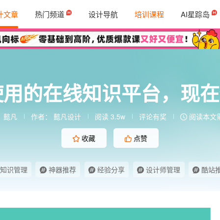
计文章
热门频道
设计导航
培训课程
AI星踪岛
使用的在线知识平台，现
：
懿凡
作者：
懿凡设计
阅读 3.5w
评论有奖
阅读本文需
收藏
点赞
知识管理
神器推荐
经验分享
设计师管理
酷站