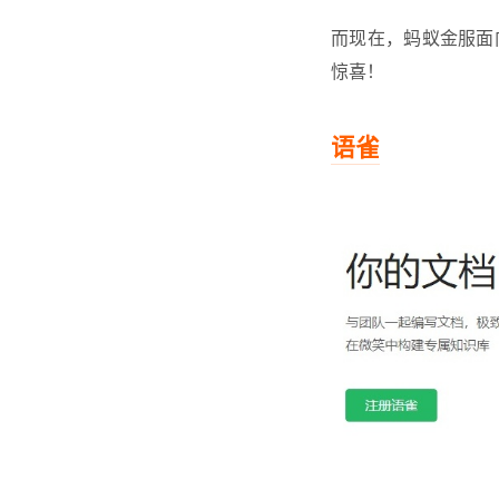
而现在，蚂蚁金服面
惊喜！
语雀