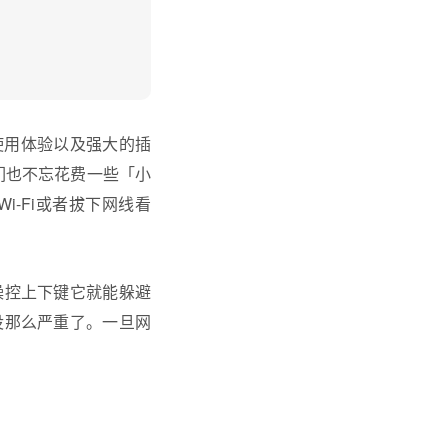
好的使用体验以及强大的插
师们也不忘花费一些「小
-Fi或者拔下网线看
操控上下键它就能躲避
没那么严重了。一旦网