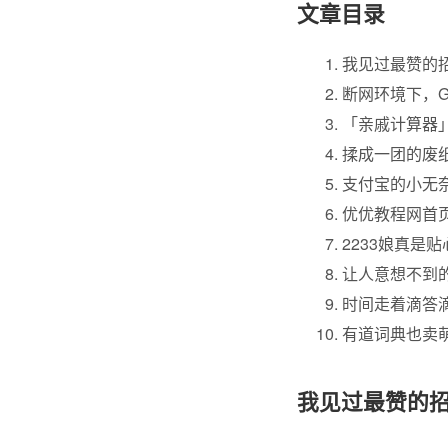
文章目录
我见过最赞的
断网环境下，G
「亲戚计算器
揉成一团的废
支付宝的小无
优优教程网首
2233娘真是贴
让人意想不到的
时间走着滴答滴
有道词典也卖
我见过最赞的