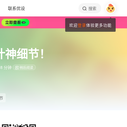
联系优设
搜索
欢迎
登录
体验更多功能
计神细节！
8 分钟
稍后阅读
节