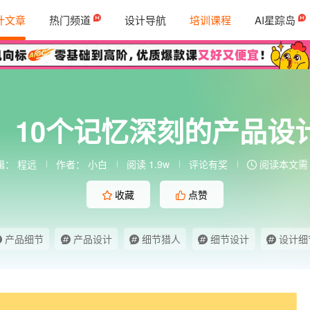
计文章
热门频道
设计导航
培训课程
AI星踪岛
！10个记忆深刻的产品设
辑：
程远
作者：
小白
阅读 1.9w
评论有奖
阅读本文需 
收藏
点赞
产品细节
产品设计
细节猎人
细节设计
设计细