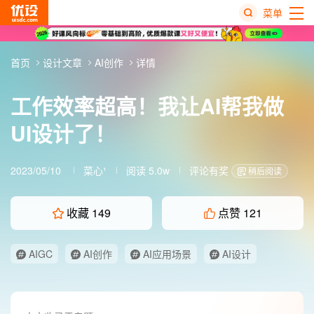
菜单
热
首页
设计文章
AI创作
详情
搜
榜
工作效率超高！我让AI帮我做
UI设计了！
2023/05/10
菜心¹
阅读 5.0w
评论有奖
稍后阅读
收藏
149
点赞
121
AIGC
AI创作
AI应用场景
AI设计
UI设计