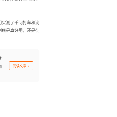
门实测了
千问
打车和
滴
，到底是真好用，还是徒
节
阅读文章
>
和