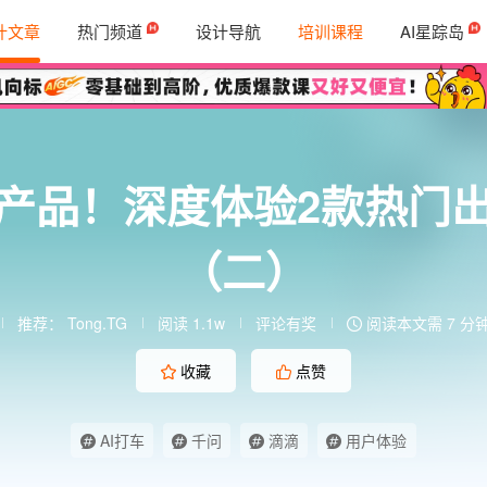
计文章
热门频道
设计导航
培训课程
AI星踪岛
I产品！深度体验2款热门
（二）
推荐：
Tong.TG
阅读 1.1w
评论有奖
阅读本文需 7 分
收藏
点赞
AI打车
千问
滴滴
用户体验