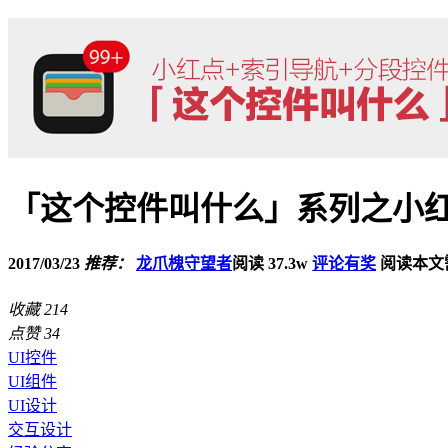
「这个控件叫什么」系列之小红
2017/03/23
推荐：
龙爪槐守望者
阅读 37.3w
评论有奖
阅读本文需
收藏
214
点赞
34
UI控件
UI组件
UI设计
交互设计