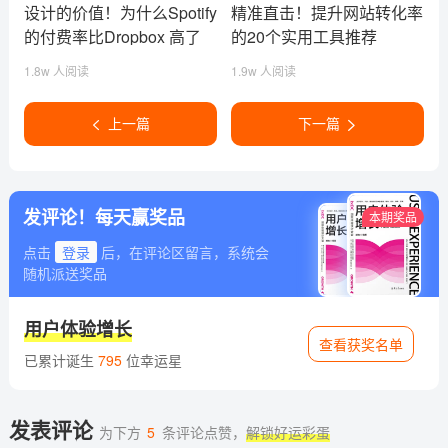
知识
设计的价值！为什么Spotify
精准直击！提升网站转化率
的付费率比Dropbox 高了
的20个实用工具推荐
667%？
1.8w 人阅读
1.9w 人阅读
上一篇
下一篇
发评论！每天赢奖品
本期奖品
点击
登录
后，在评论区留言，系统会
随机派送奖品
用户体验增长
查看获奖名单
已累计诞生
795
位幸运星
发表评论
为下方
5
条评论点赞，
解锁好运彩蛋