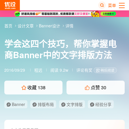
菜单
热
首页
设计文章
Banner设计
详情
搜
榜
学会这四个技巧，帮你掌握电
商Banner中的文字排版方法
2016/09/29
程远
阅读 9.2w
评论有奖
稍后阅读
收藏
138
点赞
30
Banner
排版布局
文字排版
经验分享