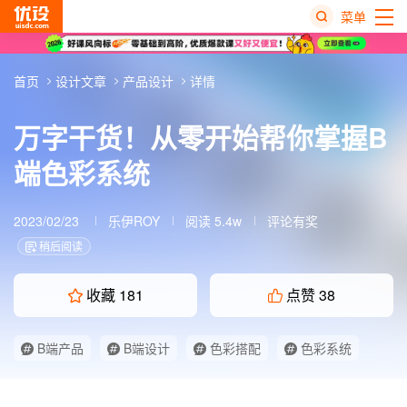
菜单
热
首页
设计文章
产品设计
详情
搜
榜
万字干货！从零开始帮你掌握B
端色彩系统
2023/02/23
乐伊ROY
阅读 5.4w
评论有奖
稍后阅读
收藏
181
点赞
38
B端产品
B端设计
色彩搭配
色彩系统
设计系统