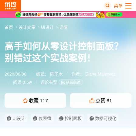
菜单
热
首页
设计文章
UI设计
详情
搜
榜
高手如何从零设计控制面板？
别错过这个实战案例！
2020/06/06
编辑：
陈子木
作者：
Diana Malewicz
阅读 3.5w
评论有奖
稍后阅读
收藏
117
点赞
61
UI设计
仪表盘
控制面板
数据可视化
经验分享