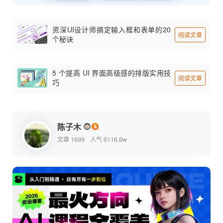
资深UI设计师搞定输入框和表单的20
阅读文章
个秘诀
5 个提高 UI 界面高级感的排版实用技
阅读文章
巧
陈子木
文章 1699
人气 6116.9w