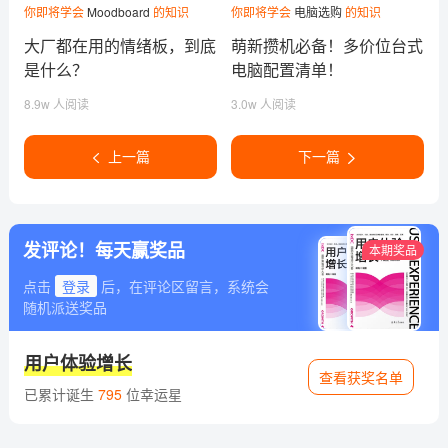
你即将学会
Moodboard
的知识
你即将学会
电脑选购
的知识
大厂都在用的情绪板，到底
萌新攒机必备！多价位台式
是什么？
电脑配置清单！
8.9w 人阅读
3.0w 人阅读
上一篇
下一篇
发评论！每天赢奖品
本期奖品
点击
登录
后，在评论区留言，系统会
随机派送奖品
用户体验增长
查看获奖名单
已累计诞生
795
位幸运星