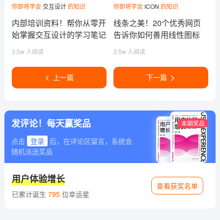
你即将学会
交互设计
的知识
你即将学会
ICON
的知识
内部培训资料！帮你从零开
线条之美！20个优秀网页
始掌握交互设计的学习笔记
告诉你如何善用线性图标
3.5w 人阅读
3.5w 人阅读
上一篇
下一篇
发评论！每天赢奖品
本期奖品
点击
登录
后，在评论区留言，系统会
随机派送奖品
用户体验增长
查看获奖名单
已累计诞生
795
位幸运星