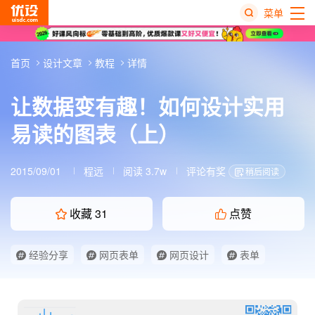
菜单
热
首页
设计文章
教程
详情
搜
榜
让数据变有趣！如何设计实用
易读的图表（上）
2015/09/01
程远
阅读 3.7w
评论有奖
稍后阅读
收藏
31
点赞
经验分享
网页表单
网页设计
表单
表单设计