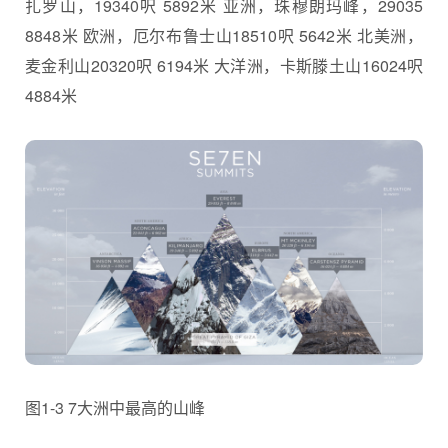
扎罗山，19340呎 5892米 亚洲，珠穆朗玛峰，29035
8848米 欧洲，厄尔布鲁士山18510呎 5642米 北美洲，
麦金利山20320呎 6194米 大洋洲，卡斯滕土山16024呎
4884米
图1-3 7大洲中最高的山峰