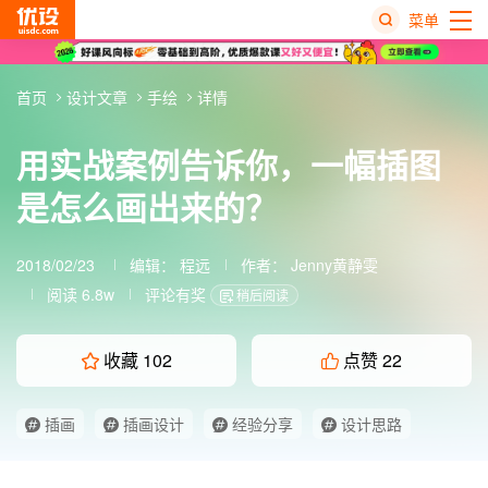
菜单
热
首页
设计文章
手绘
详情
搜
榜
用实战案例告诉你，一幅插图
是怎么画出来的？
2018/02/23
编辑：
程远
作者：
Jenny黄静雯
阅读 6.8w
评论有奖
稍后阅读
收藏
102
点赞
22
插画
插画设计
经验分享
设计思路
设计流程