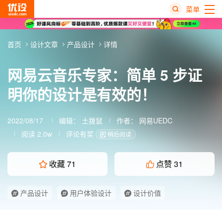
菜单
热
首页
设计文章
产品设计
详情
搜
榜
网易云音乐专家：简单 5 步证
明你的设计是有效的！
2022/08/17
编辑：
土拨鼠
作者： 网易UEDC
阅读 2.0w
评论有奖
稍后阅读
收藏
71
点赞
31
产品设计
用户体验设计
设计价值