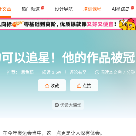
计文章
热门频道
设计导航
培训课程
AI星踪岛
的可以追星！他的作品被冠
推荐：
思鱼耶
阅读 3.5w
评论有奖
阅读本文需 7 分钟
收藏
点赞
优设大课堂
！在今年奥运会当中，这一点更是让人深有体会。