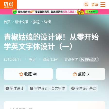
菜单
热
首页
设计文章
教程
详情
搜
榜
青椒姑娘的设计课！从零开始
学英文字体设计（一）
2015/08/11
程远
阅读 3.2w
评论有奖
稍后阅读
收藏
40
点赞
6
字体设计
字体设计，英文字体
字体设计基础
字体设计教程