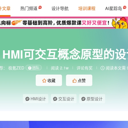
计文章
热门频道
设计导航
培训课程
AI星踪岛
HMI可交互概念原型的
荐：
极氪ZED
阅读 2.1w
评论有奖
阅读本文需 
团队
收藏
点赞
HMI设计
交互设计
原型设计