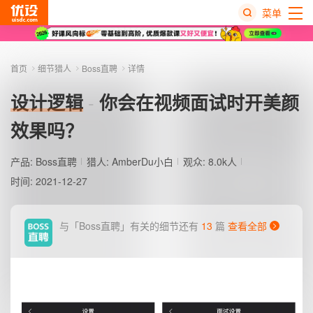
菜单
热
搜
首页
细节猎人
Boss直聘
详情
榜
设计逻辑
你会在视频面试时开美颜
效果吗？
产品:
Boss直聘
猎人:
AmberDu小白
观众: 8.0k人
时间: 2021-12-27
与「Boss直聘」有关的细节还有
13
篇
查看全部