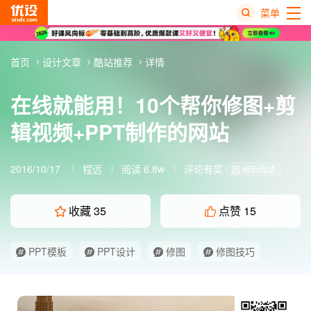
菜单
热
首页
设计文章
酷站推荐
详情
搜
榜
在线就能用！10个帮你修图+剪
辑视频+PPT制作的网站
2016/10/17
程远
阅读 6.8w
评论有奖
稍后阅读
收藏
35
点赞
15
PPT模板
PPT设计
修图
修图技巧
视频网站