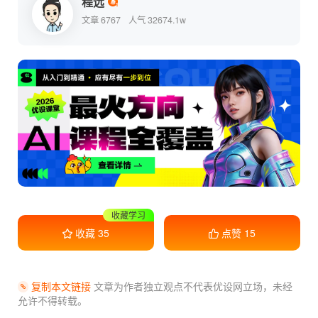
程远
文章 6767
人气 32674.1w
收藏学习
收藏
35
点赞
15
复制本文链接
文章为作者独立观点不代表优设网立场，
未经
允许不得转载。