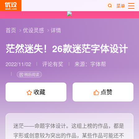
菜单
热
搜
首页
优设灵感
详情
榜
茫然迷失！26款迷茫字体设计
2022/11/02
评论有奖
来源：
字体帮
稍后阅读
收藏
点赞
迷茫——命题字体设计。这组上榜的作品，都是
字形或创意较为突出的作品，某些作品可能还不