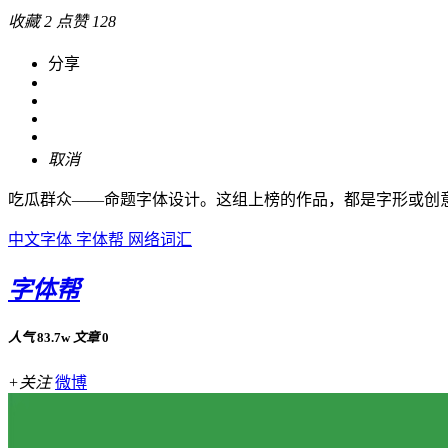
收藏
2
点赞
128
分享
取消
吃瓜群众——命题字体设计。这组上榜的作品，都是字形或创
中文字体
字体帮
网络词汇
字体帮
人气
83.7w
文章
0
+关注
微博