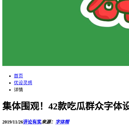
首页
优设灵感
详情
集体围观！42款吃瓜群众字体
2019/11/26
评论有奖
来源：
字体帮