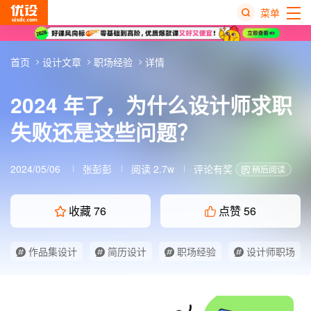
菜单
热
首页
设计文章
职场经验
详情
搜
榜
2024 年了，为什么设计师求职
失败还是这些问题？
2024/05/06
张彭彭
阅读 2.7w
评论有奖
稍后阅读
收藏
76
点赞
56
作品集设计
简历设计
职场经验
设计师职场