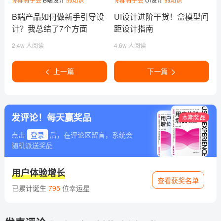
B端产品如何做新手引导设
UI设计进阶干货！盒模型间
计？我总结了7个方面
距设计指南
2.4w 人阅读
4.6w 人阅读
上一篇
下一篇
发评论！每天赢奖品
本期奖品
点击
登录
后，在评论区留言，系统会
随机派送奖品
用户体验增长
查看获奖名单
已累计诞生
795
位幸运星