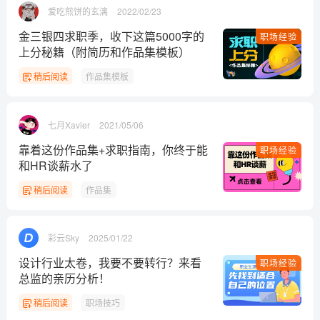
爱吃煎饼的玄漓
2022/02/23
金三银四求职季，收下这篇5000字的
职场经验
上分秘籍（附简历和作品集模板）
稍后阅读
作品集模板
七月Xavier
2021/05/06
靠着这份作品集+求职指南，你终于能
职场经验
和HR谈薪水了
稍后阅读
作品集
彩云Sky
2025/01/22
设计行业太卷，我要不要转行？来看
职场经验
总监的亲历分析！
稍后阅读
职场技巧