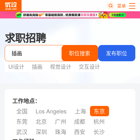
菜单
热
搜
求职招聘
榜
职位搜索
发布职位
UI设计
插画
视觉设计
交互设计
工作地点：
全国
Los Angeles
上海
东京
东莞
北京
广州
成都
杭州
武汉
深圳
珠海
西安
长沙