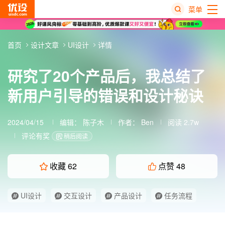
菜单
热
首页
设计文章
UI设计
详情
搜
榜
研究了20个产品后，我总结了
新用户引导的错误和设计秘诀
2024/04/15
编辑：
陈子木
作者：
Ben
阅读 2.7w
评论有奖
稍后阅读
收藏
62
点赞
48
UI设计
交互设计
产品设计
任务流程
新用户引导
用户调研