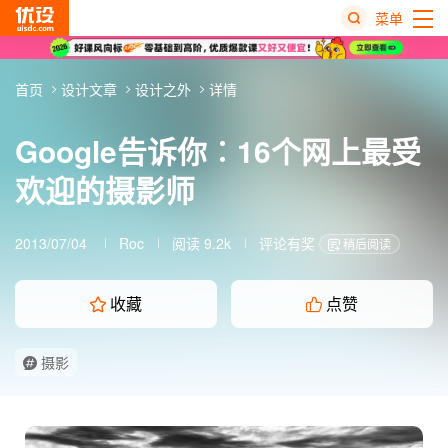
菜单
热
首页
设计文章
设计之外
详情
搜
榜
Google告诉你︰16个网上最受
欢迎的摄影师
2013/07/04
Roc
阅读 9.2k
评论有奖
稍后阅读
收藏
点赞
摄影