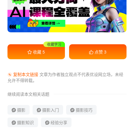
干货满满
收藏
5
点赞
3
复制本文链接
文章为作者独立观点不代表优设网立场，
未经
允许不得转载。
继续阅读本文相关话题
摄影
摄影入门
摄影技巧
摄影知识
经验分享