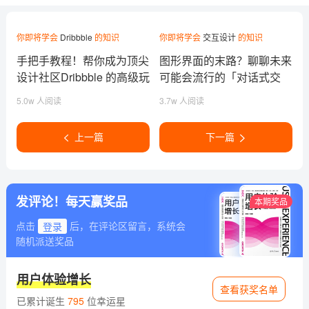
你即将学会
Dribbble
的知识
你即将学会
交互设计
的知识
手把手教程！帮你成为顶尖
图形界面的末路？聊聊未来
设计社区Dribbble 的高级玩
可能会流行的「对话式交
家
互」
5.0w 人阅读
3.7w 人阅读
上一篇
下一篇
发评论！每天赢奖品
本期奖品
点击
登录
后，在评论区留言，系统会
随机派送奖品
用户体验增长
查看获奖名单
已累计诞生
795
位幸运星