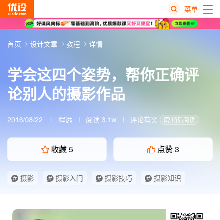
菜单
热
首页
设计文章
教程
详情
搜
榜
学会这四个姿势，帮你正确评
论别人的摄影作品
2016/08/22
程远
阅读 3.1w
评论有奖
稍后阅读
收藏
5
点赞
3
摄影
摄影入门
摄影技巧
摄影知识
经验分享