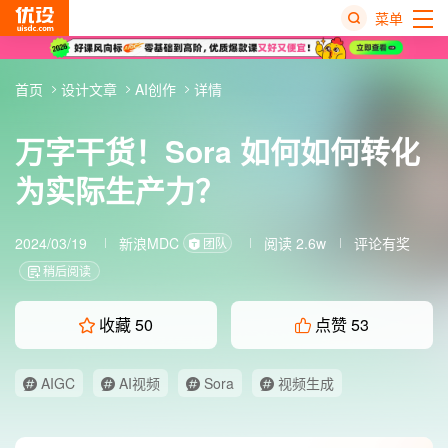
菜单
热
首页
设计文章
AI创作
详情
搜
榜
万字干货！Sora 如何如何转化
为实际生产力？
2024/03/19
新浪MDC
阅读 2.6w
评论有奖
团队
稍后阅读
收藏
50
点赞
53
AIGC
AI视频
Sora
视频生成