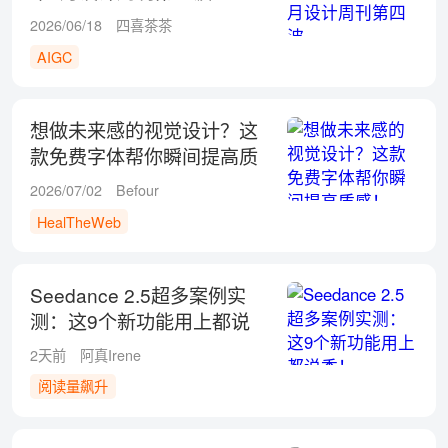
2026/06/18
四喜茶茶
AIGC
想做未来感的视觉设计？这
款免费字体帮你瞬间提高质
感！
2026/07/02
Befour
HealTheWeb
Seedance 2.5超多案例实
测：这9个新功能用上都说
香！
2天前
阿真Irene
阅读量飙升