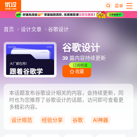
菜单
热
首页
设计文章
谷歌设计
搜
榜
谷歌设计
39
篇内容持续更新
订阅频道
收藏
本话题发布谷歌设计相关的内容，会持续更新，同
时也为您推荐了谷歌设计的话题，访问即可查看更
多精彩内容。
设计规范
经验分享
谷歌
AI神器
对话式交互