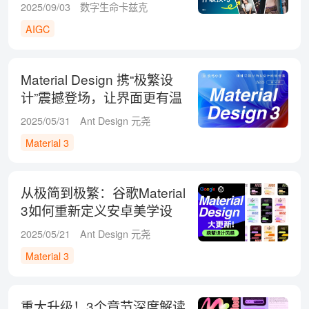
的神级技巧
2025/09/03
数字生命卡兹克
AIGC
Material Design 携“极繁设
计”震撼登场，让界面更有温
度！
2025/05/31
Ant Design 元尧
Material 3
从极简到极繁：谷歌Material
3如何重新定义安卓美学设
计？
2025/05/21
Ant Design 元尧
Material 3
重大升级！3个章节深度解读