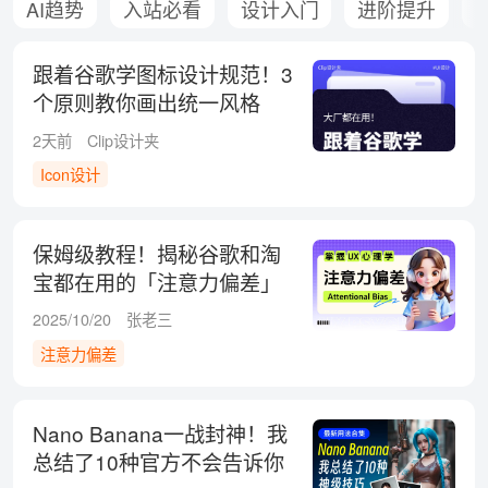
AI趋势
入站必看
设计入门
进阶提升
跟着谷歌学图标设计规范！3
个原则教你画出统一风格
2天前
Clip设计夹
Icon设计
保姆级教程！揭秘谷歌和淘
宝都在用的「注意力偏差」
心理学
2025/10/20
张老三
注意力偏差
Nano Banana一战封神！我
总结了10种官方不会告诉你