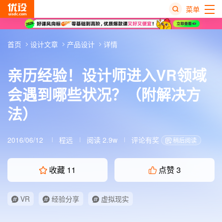
菜单
热
首页
设计文章
产品设计
详情
搜
榜
亲历经验！设计师进入VR领域
会遇到哪些状况？（附解决方
法）
2016/06/12
程远
阅读 2.9w
评论有奖
稍后阅读
收藏
11
点赞
3
VR
经验分享
虚拟现实