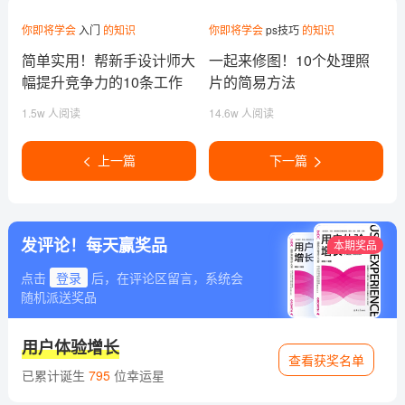
你即将学会
入门
的知识
你即将学会
ps技巧
的知识
简单实用！帮新手设计师大
一起来修图！10个处理照
幅提升竞争力的10条工作
片的简易方法
建议
1.5w 人阅读
14.6w 人阅读
上一篇
下一篇
发评论！每天赢奖品
本期奖品
点击
登录
后，在评论区留言，系统会
随机派送奖品
用户体验增长
查看获奖名单
已累计诞生
795
位幸运星