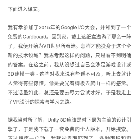
下面进入译文。
我有幸参加了2015年的Google I/O大会，并领到了一个
免费的Cardboard。回到家，戴上这纸盒遨游了那么一阵
子，我便开始为VR世界所着迷。怎样才能投身于这个全
新的技术领域？我思考起这样的问题，只是看不到明确
的答案。在这之前，我从没想过自己会涉足游戏设计或
3D建模一类 - 这些对我来说有些遥不可及，听上去就让
人觉得有些惊悚，像是要光着脚板去爬山一样的感觉。
不过话虽如此，总还是要去尽力尝试才好，于是我走上
了VR设计的探索与学习之路。
据我当时所了解，Unity 3D应该是时下最为主流的设计引
擎了，于是我下载了一套免费的个人版本，开始摸索。
不过程序一启动，我就被界面吓到了，各种面板和窗