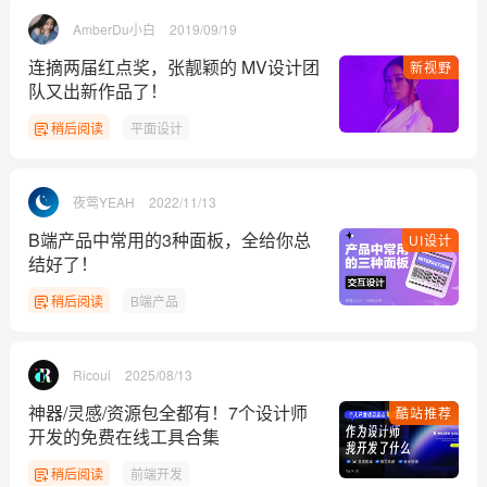
AmberDu小白
2019/09/19
连摘两届红点奖，张靓颖的 MV设计团
新视野
队又出新作品了！
稍后阅读
平面设计
夜莺YEAH
2022/11/13
B端产品中常用的3种面板，全给你总
UI设计
结好了！
稍后阅读
B端产品
Ricoui
2025/08/13
神器/灵感/资源包全都有！7个设计师
酷站推荐
开发的免费在线工具合集
稍后阅读
前端开发