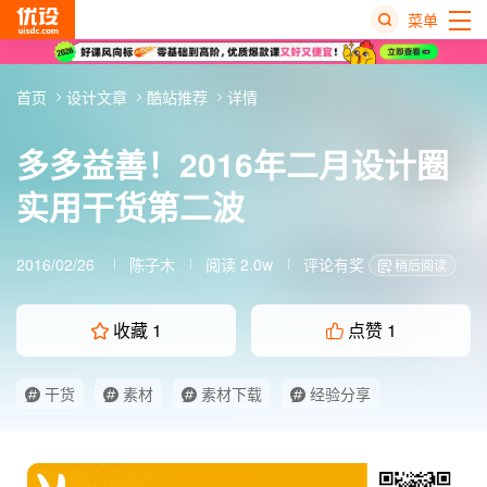
菜单
热
首页
设计文章
酷站推荐
详情
搜
榜
多多益善！2016年二月设计圈
实用干货第二波
2016/02/26
陈子木
阅读 2.0w
评论有奖
稍后阅读
收藏
1
点赞
1
干货
素材
素材下载
经验分享
设计圈干货
酷站
酷站推荐