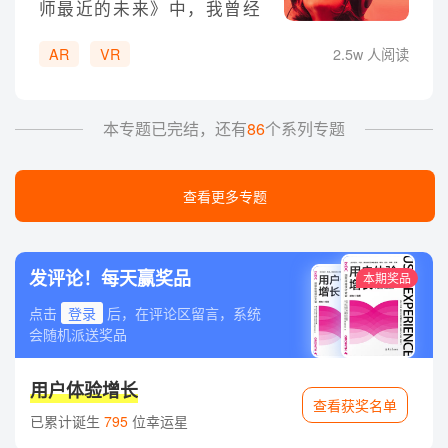
师最近的未来》中，我曾经
分析过为何现实增强（AR）
AR
VR
2.5w 人阅读
相比虚拟现实（VR）是距离
我们更近的未来。这种判断
很大程度上是基于两者在可
本专题已完结，还有
86
个系列专题
用性、易用性、泛用性上的
特点，来进行推断的。不过
当我们真正开始为AR产品的
查看更多专题
UI和UX进行设计的时候，实
际的问题依然很多。
发评论！每天赢奖品
本期奖品
点击
登录
后，在评论区留言，系统
会随机派送奖品
用户体验增长
查看获奖名单
已累计诞生
795
位幸运星