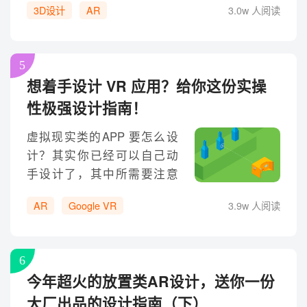
3D设计
AR
3.0w 人阅读
5
想着手设计 VR 应用？给你这份实操
性极强设计指南！
虚拟现实类的APP 要怎么设
计？其实你已经可以自己动
手设计了，其中所需要注意
的要点，都已经汇总，实操
AR
Google VR
3.9w 人阅读
性极强 ~
6
今年超火的放置类AR设计，送你一份
大厂出品的设计指南（下）