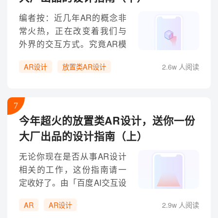
编者按：近几年AR的概念非
常火热，正在改变着我们与
外界的交互方式。究竟AR模
型的手势如何设计，交互的
AR设计
放置类AR设计
2.6w 人阅读
体验如何改善，一起来看这
篇好文。往期回顾：《今年
超火的放置类AR设计，送你
7
一份大厂出品的设计指南
今年超火的放置类AR设计，送你一份
（上）》模型交互的设计分
大厂出品的设计指南（上）
析及体验建议模型交互的作
用范围及交互特点当用户在
无论你现在是否从事AR设计
真实环境的场景中稳定放下
相关的工作，这份指南请一
物体模型后，会有与模型进
定收好了。由「百度AI交互设
行进一步互动的需求。
计院」官方出品，专业兼顾
AR
AR设计
2.9w 人阅读
详细，收藏起来以后肯定用