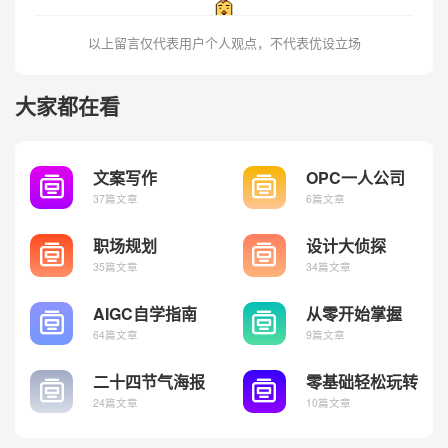
以上留言仅代表用户个人观点，不代表优设立场
大家都在看
文案写作
OPC一人公司
保姆级指南
37篇文章
6篇文章
职场规划
设计大侦探
35篇文章
34篇文章
AIGC自学指南
从零开始掌握
OpenClaw
64篇文章
9篇文章
二十四节气海报
零基础轻松玩转
设计
Skills
24篇文章
10篇文章