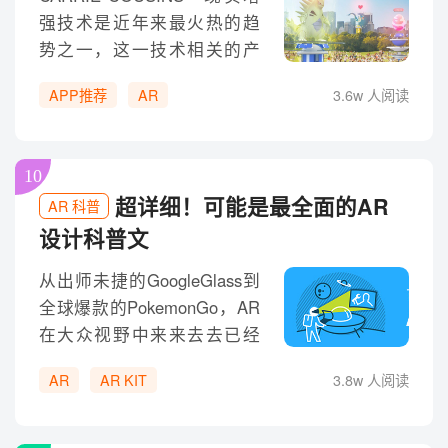
强技术是近年来最火热的趋
势之一，这一技术相关的产
品正在稳健地增长着。苹果
APP推荐
AR
3.6w 人阅读
公司不仅开始在自家的产品
上应用AR技术，而且对开发
者释出了 AR Kit 开发者套
10
件，现实增强技术的春天已
超详细！可能是最全面的AR
AR 科普
经到来。现如今，借助现实
设计科普文
增强技术已经诞生了不少有
趣有用的APP，如果你也想涉
从出师未捷的GoogleGlass到
足现实增强领域，那么这些
全球爆款的PokemonGo，AR
AR技术加持的APP应该能够
在大众视野中来来去去已经
给你带来不少灵感。
不是什么新鲜概念了，而
AR
AR KIT
3.8w 人阅读
Apple今年发布的ARKit则让
笔者作为一个设计师有一丢
丢小紧张和小兴奋。一方面