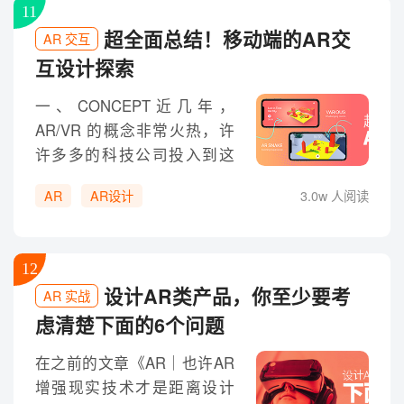
11
AR已经广泛地进入消费级市
超全面总结！移动端的AR交
AR 交互
场，意味着设计师随时可能
互设计探索
被迫改变设计的方式与载
体，但另一方面参与到这个
一、CONCEPT近几年，
可能重塑人类生活形态的科
AR/VR 的概念非常火热，许
技变革中又何尝不是一件超
许多多的科技公司投入到这
有乐趣的事情呢！正是怀抱
股浪潮之中。2017年上半年
着这样复杂的心情，我尝试
AR
AR设计
3.0w 人阅读
我参与了「小白墙」产品项
了解AR和ARKit，力图发掘它
目，这是一款通过 Mobile
们对设计的影响。
Phone 摄像头识别品牌
12
logo，以 AR模型承载内容，
设计AR类产品，你至少要考
AR 实战
为用户展现该品牌展示的商
虑清楚下面的6个问题
品内容。我们希望展示品牌
的内容分为很多层级：品牌
在之前的文章《AR｜也许AR
卡片、品牌内容展示页、单
增强现实技术才是距离设计
品的买家秀等等。