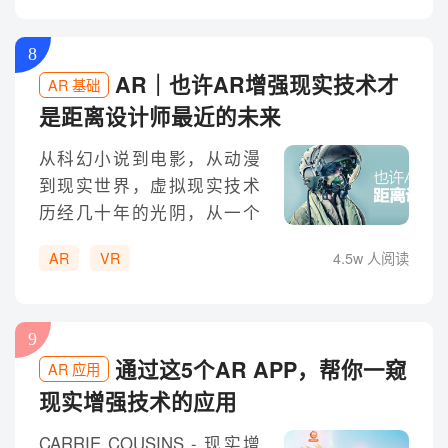
得上。
8
AR｜也许AR增强现实技术才
AR 基础
是距离设计师最近的未来
从科幻小说到电影，从动漫
到现实世界，虚拟现实技术
历经几十年的光阴，从一个
构想，变成了现实世界中到
AR
VR
4.5w 人阅读
处可以体验到的民用技术。
作为一种全新的媒介，VR正
在进入一个蓬勃发展的阶
9
段。知名的硬件厂商和不知
通过这5个AR APP，帮你一窥
AR 应用
名的山寨作坊，野心勃勃的
现实增强技术的应用
风投和同样野心勃勃的开发
者都盯着VR这块新大陆。
CARRIE COUSINS - 现实增