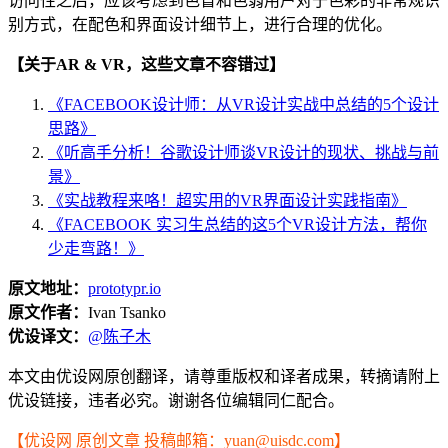
访问性之后，应该考虑到色盲和色弱用户对于色彩的非常规识
别方式，在配色和界面设计细节上，进行合理的优化。
【关于AR & VR，这些文章不容错过】
《FACEBOOK设计师：从VR设计实战中总结的5个设计
思路》
《听高手分析！谷歌设计师谈VR设计的现状、挑战与前
景》
《实战教程来咯！超实用的VR界面设计实践指南》
《FACEBOOK 实习生总结的这5个VR设计方法，帮你
少走弯路！》
原文地址：
prototypr.io
原文作者：
Ivan Tsanko
优设译文：
@陈子木
本文由优设网原创翻译，请尊重版权和译者成果，转摘请附上
优设链接，违者必究。谢谢各位编辑同仁配合。
【优设网 原创文章 投稿邮箱：yuan@uisdc.com】