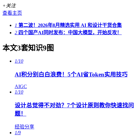
+关注
查看主页
1
第二波！2026年8月精选实用 AI 和设计干货合集
2
四个国产AI同时发布：中国大模型，开始反攻！
本文3套知识9图
1/10
AI积分别白白浪费！5个AI省Token实用技巧
AIGC
1/10
设计总觉得不对劲？7个设计原则教你快速找问
题！
经验分享
1/9