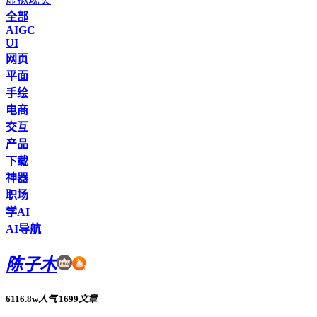
全部
AIGC
UI
网页
平面
手绘
电商
交互
产品
下载
神器
职场
学AI
AI导航
陈子木
6116.8w
人气
1699
文章