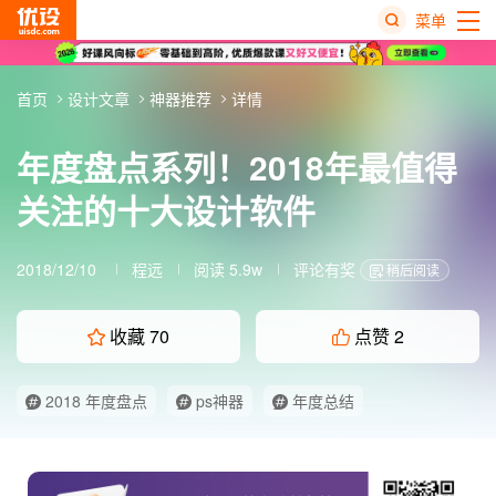
菜单
热
首页
设计文章
神器推荐
详情
搜
榜
年度盘点系列！2018年最值得
关注的十大设计软件
2018/12/10
程远
阅读 5.9w
评论有奖
稍后阅读
收藏
70
点赞
2
2018 年度盘点
ps神器
年度总结
年度设计盘点