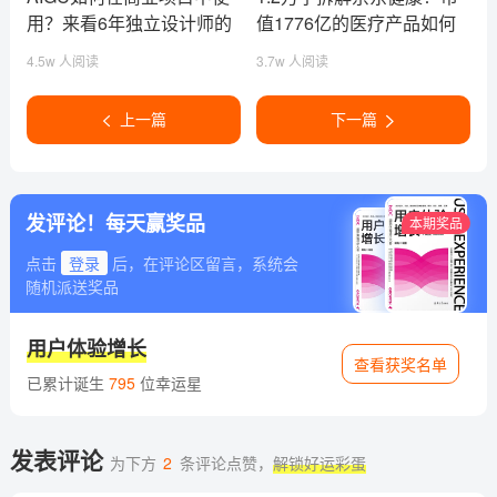
用？来看6年独立设计师的
值1776亿的医疗产品如何
深度分析！
设计？
4.5w 人阅读
3.7w 人阅读
上一篇
下一篇
发评论！每天赢奖品
本期奖品
点击
登录
后，在评论区留言，系统会
随机派送奖品
用户体验增长
查看获奖名单
已累计诞生
795
位幸运星
发表评论
为下方
2
条评论点赞，
解锁好运彩蛋