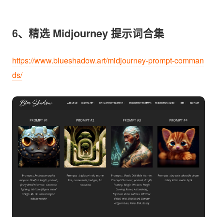
6、精选 Midjourney 提示词合集
https://www.blueshadow.art/midjourney-prompt-comman
ds/