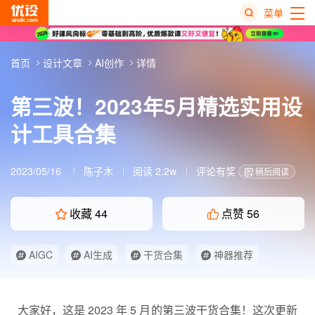
菜单
热
首页
设计文章
AI创作
详情
搜
榜
第三波！2023年5月精选实用设
计工具合集
2023/05/16
陈子木
阅读 2.2w
评论有奖
稍后阅读
收藏
44
点赞
56
AIGC
AI生成
干货合集
神器推荐
大家好，这是 2023 年 5 月的第三波
干货合集
！这次更新