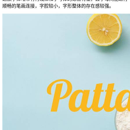
顺畅的笔画连接，字腔较小，字形整体的存在感较强。