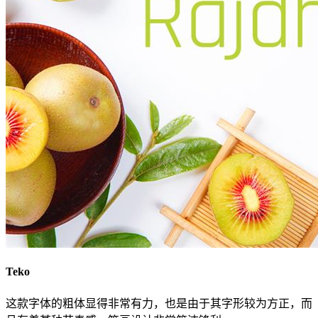
Teko
这款字体的粗体显得非常有力，也是由于其字形较为方正，而