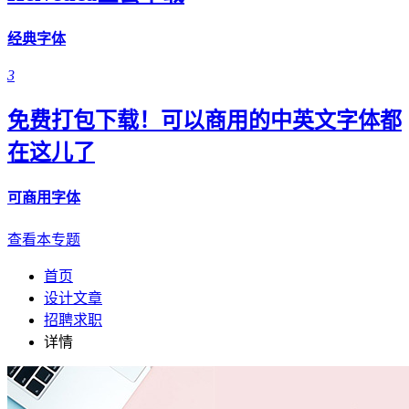
经典字体
3
免费打包下载！可以商用的中英文字体都
在这儿了
可商用字体
查看本专题
首页
设计文章
招聘求职
详情