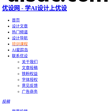
优设网 - 学AI设计上优设
首页
设计文章
热门频道
设计导航
培训课程
AI星踪岛
联系优设
关于我们
文章投稿
铁粉权益
字体授权
意见反馈
广告商务
投稿