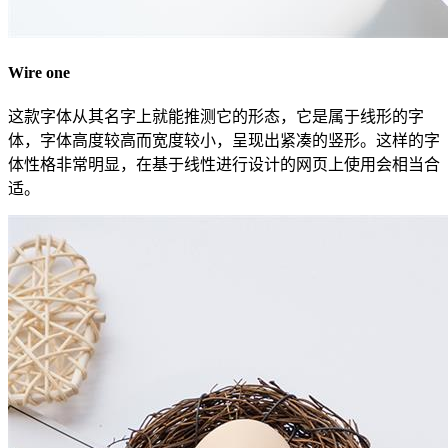
Wire one
这款字体从其名字上就能推测它的形态，它是属于线形的字
体，字体高度较高而宽度较小，呈现出紧凑的竖形。这样的字
体性格非常明显，在基于线性进行设计的网页上使用会相当合
适。