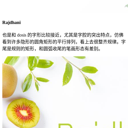
Rajdhani
也是和 dosis 的字形比较接近，尤其是字腔的突出特点，仿佛
看到许多隐形的圆角矩形的平行排列，看上去很整齐规律。字
尾是规则的矩形，和圆弧收尾的笔画形态有差别。