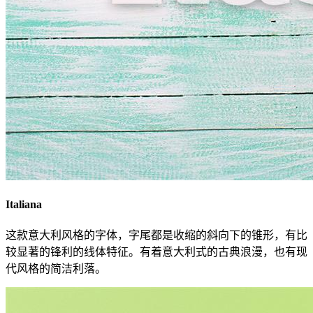
Italiana
这款意大利风格的字体，字尾都是收缩的斜向下的锥形，有比
较显著的锋利的线体特征。有着意大利式的古典浪漫，也有现
代风格的简洁利落。