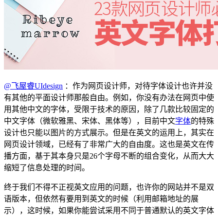
@飞屋睿UIdesign
：作为网页设计师，对待字体设计也许并没
有其他的平面设计师那般自由。例如，你没有办法在网页中使
用其他中文的字体，受限于技术的原因，除了几款比较固定的
中文字体（微软雅黑、宋体、黑体等），目前中文
字体
的特殊
设计也只能以图片的方式展示。但是在英文的运用上，其实在
网页设计领域，已经有了非常广大的自由度。这也是英文在传
播方面，基于其本身只是26个字母不断的组合变化，从而大大
缩短了信息处理的时间。
终于我们不得不正视英文应用的问题，也许你的网站并不是双
语版本，但依然有要用到英文的时候（利用邮箱地址的展
示），这时候，如果你能尝试采用不同于普通默认的英文字体