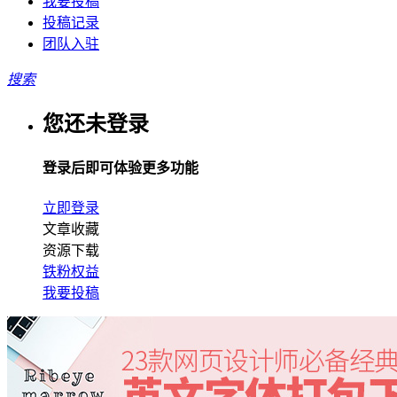
我要投稿
投稿记录
团队入驻
搜索
您还未登录
登录后即可体验更多功能
立即登录
文章收藏
资源下载
铁粉权益
我要投稿