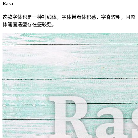
Rasa
这款字体也是一种衬线体，字体带着体积感，字脊较粗，且整
体笔画造型存在感较强。