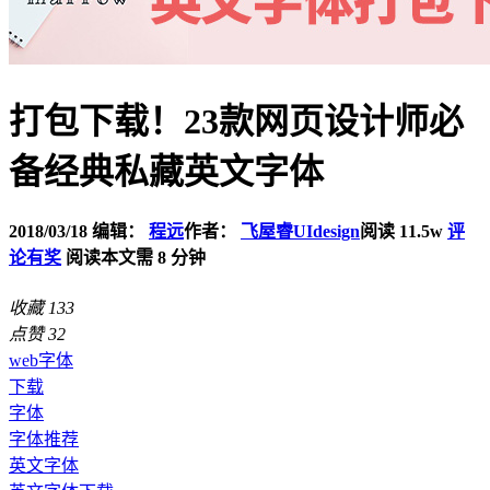
打包下载！23款网页设计师必
备经典私藏英文字体
2018/03/18
编辑：
程远
作者：
飞屋睿UIdesign
阅读 11.5w
评
论有奖
阅读本文需 8 分钟
收藏
133
点赞
32
web字体
下载
字体
字体推荐
英文字体