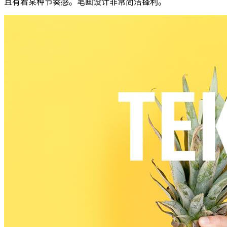
且有着某种节奏感。笔画设计非常简洁锋利。