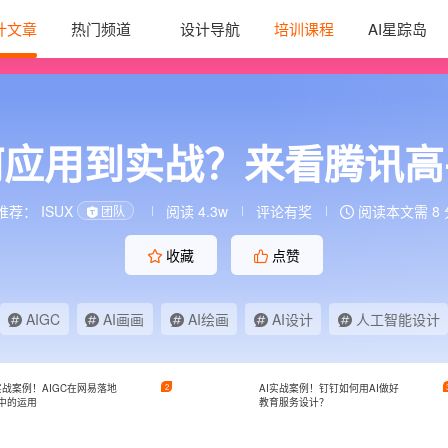
计文章
热门频道
设计导航
培训课程
AI星踪岛
何应用到实战？来看腾讯
推荐：
ISUX
阅读 4.3w
评论有奖
阅读本文需 8
团队
收藏
点赞
AIGC
AI画画
AI绘画
AI设计
人工智能设计
实战案例！AIGC在网易落地
2
AI实战案例！钉钉如何用AI做好
中的运用
教育服务设计？