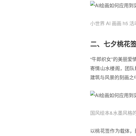
小世界 AI 画画 h5
二、七夕桃花
“牛郎织女”的美丽
寄情山水楼阁，团队
建筑与风景的刻画之
国风绘本&水墨风格的 
以桃花签作为载体，