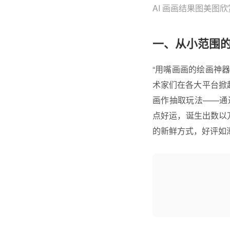
AI 画画结果图美图欣
一、从小范围
“用嘴画画的绘画神器”
术家们在各大平台掀起
画作抽取玩法——通
点好运，诞生出数以
的新鲜方式，好评如