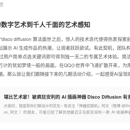
赏
的数字艺术到千人千面的艺术感知
disco diffusion 算法面世之后，惊人的技术迭代使得热衷
展示 AI 生成作品的热潮，让观者跃跃欲试。有此契机，团队构
过用户简单点选关键词即可得到独一无二的专属艺术体验。简
万计的犹如梦境一般的画面，在QQ小世界中飞速扩散开来，为
潮。那么就让我们跟随接下来的几期活动介绍，一起感受AI呈现
堪比艺术家！被疯狂安利的 AI 插画神器 Disco Diffusion 有
强？
大家好，我是和你们聊设计的花生~ 有关注「神器挖掘机」阿文（微博 @Si
on_阿文 ）的朋友，可能已经了解到他最近正在疯狂安利一款 AI 绘画神
——Disco Diffusion。