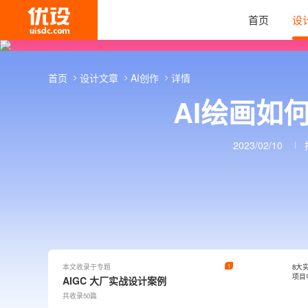
首页
设
首页
设计文章
AI创作
详情
AI绘画如
2023/02/10
本文收录于专题
1
8大
项目
AIGC 大厂实战设计案例
共收录50篇