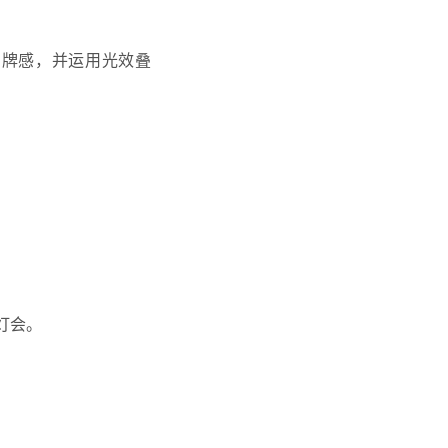
品牌感，并运用光效叠
灯会。