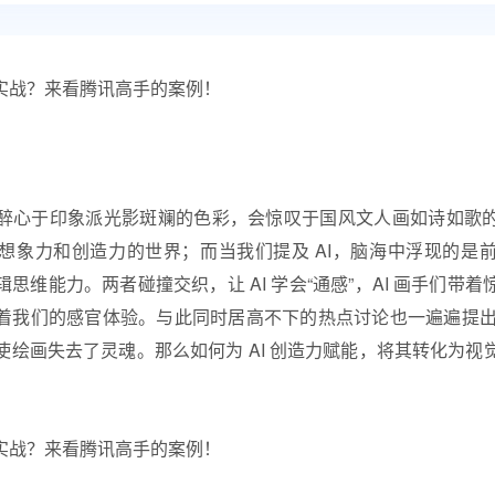
醉心于印象派光影斑斓的色彩，会惊叹于国风文人画如诗如歌
想象力和创造力的世界；而当我们提及 AI，脑海中浮现的是
思维能力。两者碰撞交织，让 AI 学会“通感”，AI 画手们带
着我们的感官体验。与此同时居高不下的热点讨论也一遍遍提出质
使绘画失去了灵魂。那么如何为 AI 创造力赋能，将其转化为视
。