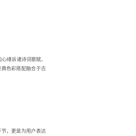
的心绪诉诸诗词歌赋、
经典色彩搭配融合于古
环节，更是为用户表达