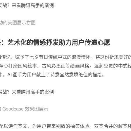
 活动的美图展示拼图
签：艺术化的情感抒发助力用户传递心愿
爱情传说，赋予了七夕节日传统中式的浪漫情怀。将这份祈求美好
精心打磨国风绘本、古风彩墨画等绘画风格。温润空灵的中式
中，AI 画手为用户献上了诗意盎然意境绝佳的描绘。
Goodcase 效果图展示
配以诗作签文，为用户带来别致的抽签体验。双签合并的解签