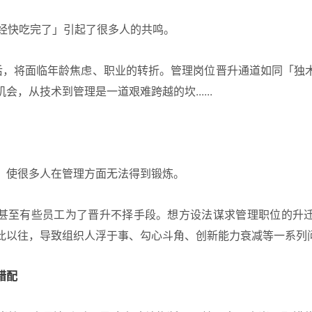
已经快吃完了」引起了很多人的共鸣。
0 后，将面临年龄焦虑、职业的转折。管理岗位晋升通道如同「独
会，从技术到管理是一道艰难跨越的坎......
，使很多人在管理方面无法得到锻炼。
甚至有些员工为了晋升不择手段。想方设法谋求管理职位的升
以往，导致组织人浮于事、勾心斗角、创新能力衰减等一系列问题..
错配