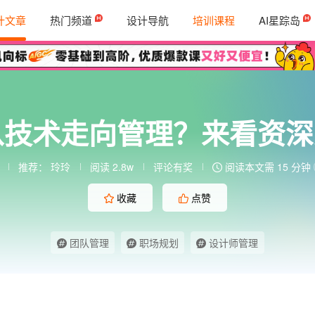
计文章
热门频道
设计导航
培训课程
AI星踪岛
从技术走向管理？来看资
推荐：
玲玲
阅读 2.8w
评论有奖
阅读本文需 15 分钟
收藏
点赞
团队管理
职场规划
设计师管理