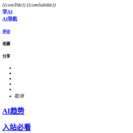
{{comTitle}}
{{comSubtitle}}
学AI
AI导航
评论
收藏
分享
取消
AI趋势
入站必看