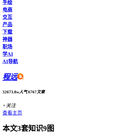
手绘
电商
交互
产品
下载
神器
职场
学AI
AI导航
程远
32673.8w
人气
6767
文章
+关注
查看主页
本文3套知识9图