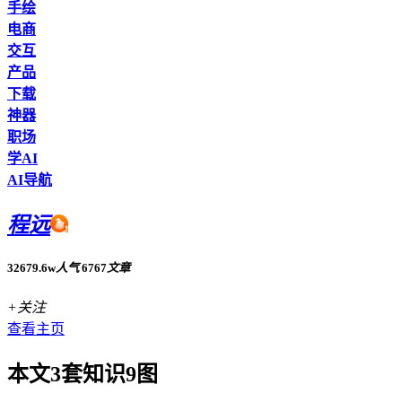
手绘
电商
交互
产品
下载
神器
职场
学AI
AI导航
程远
32679.6w
人气
6767
文章
+关注
查看主页
本文3套知识9图