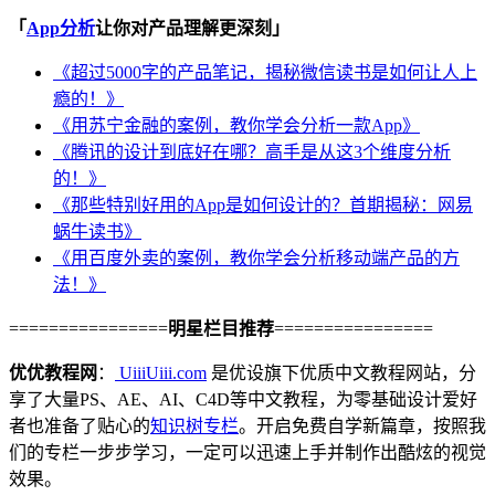
「
App分析
让你对产品理解更深刻」
《超过5000字的产品笔记，揭秘微信读书是如何让人上
瘾的！》
《用苏宁金融的案例，教你学会分析一款App》
《腾讯的设计到底好在哪？高手是从这3个维度分析
的！》
《那些特别好用的App是如何设计的？首期揭秘：网易
蜗牛读书》
《用百度外卖的案例，教你学会分析移动端产品的方
法！》
================
明星栏目推荐
================
优优教程网
：
UiiiUiii.com
是优设旗下优质中文教程网站，分
享了大量PS、AE、AI、C4D等中文教程，为零基础设计爱好
者也准备了贴心的
知识树专栏
。开启免费自学新篇章，按照我
们的专栏一步步学习，一定可以迅速上手并制作出酷炫的视觉
效果。