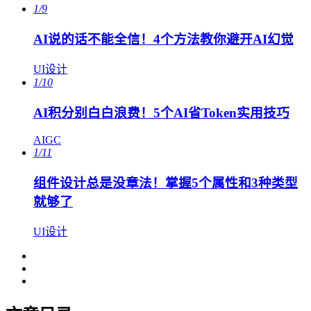
1/9
AI说的话不能全信！4个方法教你避开AI幻觉
UI设计
1/10
AI积分别白白浪费！5个AI省Token实用技巧
AIGC
1/11
组件设计总是没章法！掌握5个属性和3种类型
就够了
UI设计