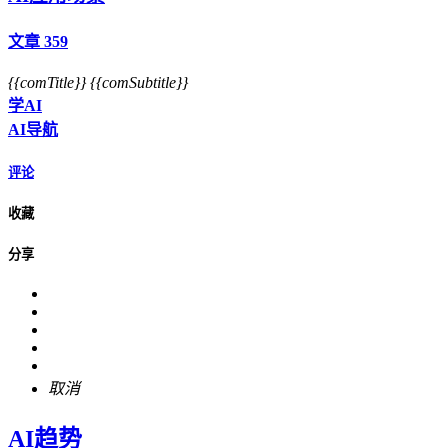
文章 359
{{comTitle}}
{{comSubtitle}}
学AI
AI导航
评论
收藏
分享
取消
AI趋势