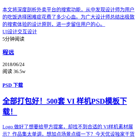
本文将深度剖析外卖平台的搜索功能，从中发现设计师为用户
的吃饭选择困难症花费了多少心血。为广大设计师总结出极致
的搜索体验的设计原则，进一步留住用户的心。
UI设计
交互设计
5分钟阅读
程远
2018/06/24
阅读 36.5w
PSD 下载
全部打包好！500套 VI 样机PSD模板下
载！
Logo 做好了想要给甲方提案，却找不到合适的 VI样机素材展
示？作品集太单调，想加点场景点缀一下？今天优设独家干货