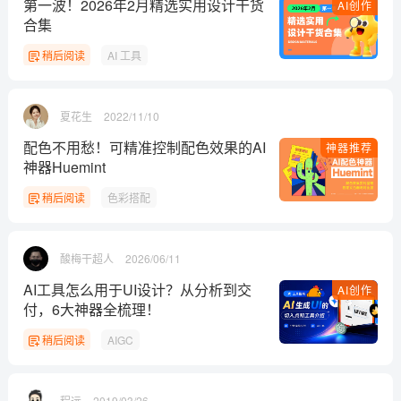
第一波！2026年2月精选实用设计干货
AI创作
合集
稍后阅读
AI 工具
夏花生
2022/11/10
配色不用愁！可精准控制配色效果的AI
神器推荐
神器Huemint
稍后阅读
色彩搭配
酸梅干超人
2026/06/11
AI工具怎么用于UI设计？从分析到交
AI创作
付，6大神器全梳理！
稍后阅读
AIGC
程远
2019/03/26