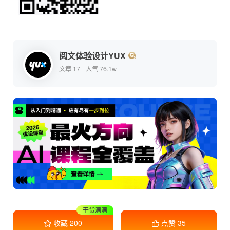
阅文体验设计YUX
文章 17
人气 76.1w
干货满满
收藏
200
点赞
35