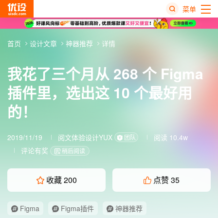
菜单
热
首页
设计文章
神器推荐
详情
搜
榜
我花了三个月从 268 个 Figma
插件里，选出这 10 个最好用
的！
2019/11/19
阅文体验设计YUX
阅读 10.4w
团队
评论有奖
稍后阅读
收藏
200
点赞
35
Figma
Figma插件
神器推荐