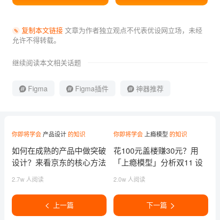
复制本文链接
文章为作者独立观点不代表优设网立场，
未经
允许不得转载。
继续阅读本文相关话题
Figma
Figma插件
神器推荐
你即将学会
产品设计
的知识
你即将学会
上瘾模型
的知识
如何在成熟的产品中做突破
花100元盖楼赚30元？用
设计？来看京东的核心方法
「上瘾模型」分析双11 设
论！
计如何让你盖楼成瘾！
2.7w 人阅读
2.0w 人阅读
上一篇
下一篇