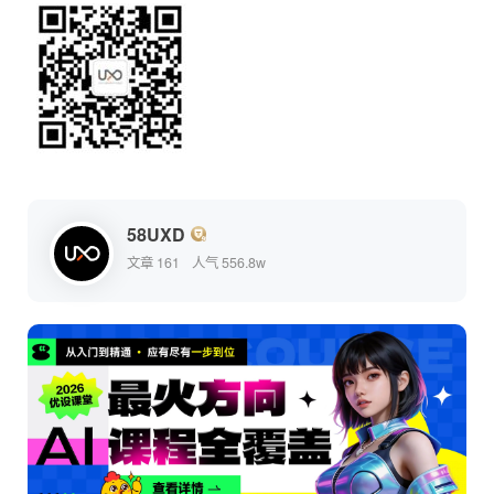
58UXD
文章 161
人气 556.8w