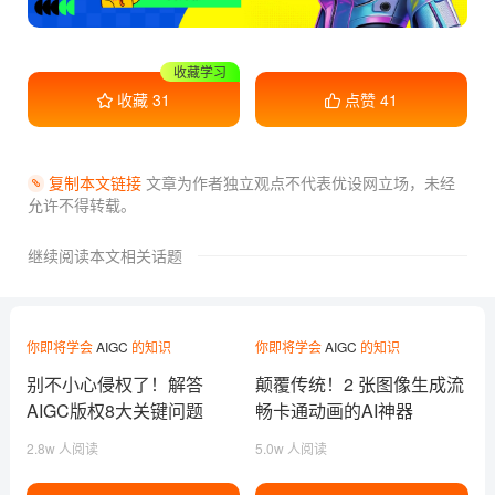
干货满满
收藏
31
点赞
41
复制本文链接
文章为作者独立观点不代表优设网立场，
未经
允许不得转载。
继续阅读本文相关话题
你即将学会
AIGC
的知识
你即将学会
AIGC
的知识
别不小心侵权了！解答
颠覆传统！2 张图像生成流
AIGC版权8大关键问题
畅卡通动画的AI神器
ToonCrafter
2.8w 人阅读
5.0w 人阅读