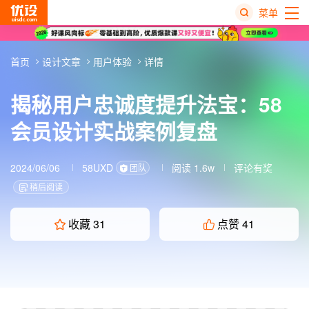
菜单
热
首页
设计文章
用户体验
详情
搜
榜
揭秘用户忠诚度提升法宝：58
会员设计实战案例复盘
2024/06/06
58UXD
阅读 1.6w
评论有奖
团队
稍后阅读
收藏
31
点赞
41