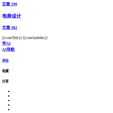
文章 299
电商设计
文章 302
{{comTitle}}
{{comSubtitle}}
学AI
AI导航
评论
收藏
分享