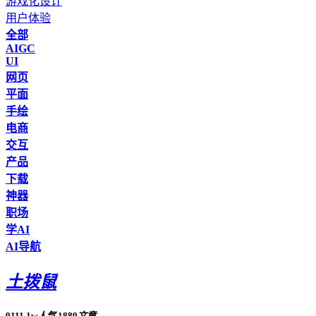
游戏化设计
用户体验
全部
AIGC
UI
网页
平面
手绘
电商
交互
产品
下载
神器
职场
学AI
AI导航
土拨鼠
9111.1w
人气
1889
文章