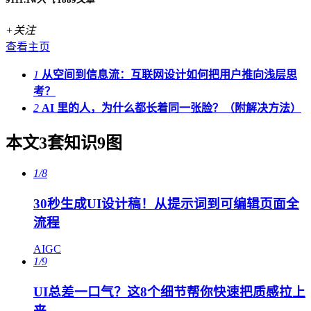
+关注
查看主页
1
从空间到信息流：互联网设计如何把用户推向浅层思
考？
2
AI 里的人，为什么都长着同一张脸？（附解决方法）
本文3套知识9图
1/8
30秒生成UI设计稿！从提示词到可编辑页面全
流程
AIGC
1/9
UI总差一口气？这8个细节帮你快速把质感拉上
来