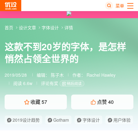
菜单
热
首页
设计文章
字体设计
详情
搜
榜
这款不到20岁的字体，是怎样
悄然占领全世界的
2019/05/28
编辑：
陈子木
作者：
Rachel Hawley
阅读 6.6w
评论有奖
稍后阅读
收藏
57
点赞
40
2019设计趋势
Gotham
字体设计
用户体验
经验分享
英文字体
西文字体