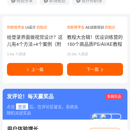
经验分享
职场规划
设计师职场
你即将学会
UI设计
的知识
你即将学会
AE动效培训
的知识
给登录界面做视觉设计？这
教程大合辑！优设训练营的
儿有4个方法+4个案例（附
150个高品质PS/AI/AE教程
PSD打包）
3.9w 人阅读
20.0w 人阅读
上一篇
下一篇
发评论！每天赢奖品
本期奖品
点击
登录
后，在评论区留言，系统会
随机派送奖品
用户体验增长