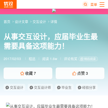
菜单
热
首页
设计文章
交互设计
详情
搜
榜
从事交互设计，应届毕业生最
需要具备这项能力！
2017/02/03
程远
阅读 1.6w
评论有奖
稍后阅读
收藏
7
点赞
3
交互设计
交互设计师
毕业生
经验分享
职场规划
设计师职场